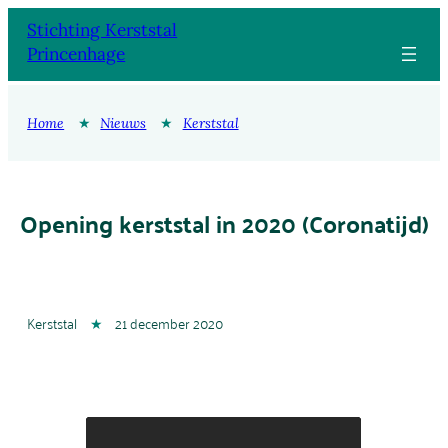
Ga
Stichting Kerststal
naar
Princenhage
de
inhoud
Home
★
Nieuws
★
Kerststal
Opening kerststal in 2020 (Coronatijd)
Kerststal
★
21 december 2020