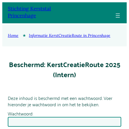
Ga
Stichting Kerststal
naar
Princenhage
de
inhoud
Home
★
Informatie KerstCreatieRoute in Princenhage
Beschermd: KerstCreatieRoute 2025
(Intern)
Deze inhoud is beschermd met een wachtwoord. Voer
hieronder je wachtwoord in om het te bekijken.
Wachtwoord: