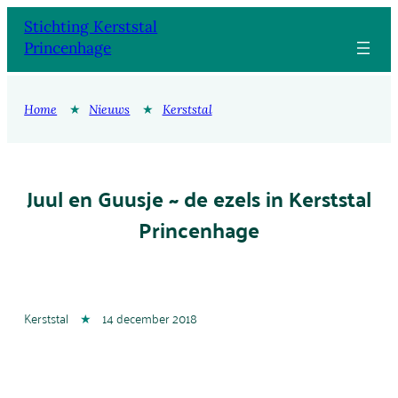
Ga
Stichting Kerststal
naar
Princenhage
de
inhoud
Home
★
Nieuws
★
Kerststal
Juul en Guusje ~ de ezels in Kerststal
Princenhage
Kerststal
★
14 december 2018