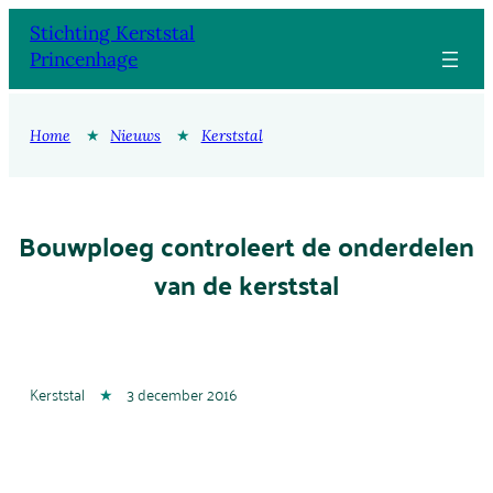
Ga
Stichting Kerststal
naar
Princenhage
de
inhoud
Home
★
Nieuws
★
Kerststal
Bouwploeg controleert de onderdelen
van de kerststal
Kerststal
★
3 december 2016