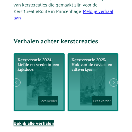
van kerstcreaties die gemaakt zijn voor de
KerstCreatieRoute in Princenhage.
Meld je verhaal
aan
Verhalen achter kerstcreaties
Kerstcreatie 2024:
Kerstcreatie 2025:
Kerstcrea
Liefde en vrede in een
Hok van de cavia’s en
Misletoe
kijkdoos
viltwerkjes
Lees verder
Lees verder
Bekijk alle verhalen