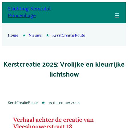
Ga
Stichting Kerststal
naar
Princenhage
de
inhoud
Home
★
Nieuws
★
KerstCreatieRoute
Kerstcreatie 2025: Vrolijke en kleurrijke
lichtshow
KerstCreatieRoute
★
19 december 2025
Verhaal achter de creatie van
Vleeshouwerstraat 18