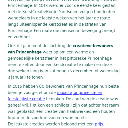
Princenhage. In 2013 werd er voor de eerste keer gestart
met de KerstCreatieRoute. Sindsdien volgen honderden
wandelaars in de laatste weken van het jaar de route
langs uiteenlopende kerstcreaties in de straten van
Princenhage. Een route die mensen in beweging brengt
en verbindt.
Ook dit jaar roept de stichting de
creatieve bewoners
van Princenhage
weer op om een warme en
gemoedelijke kerstsfeer in het pittoreske Princenhage
neer te zetten door een kerstcreatie te maken en deze
drie weken lang (van zaterdag 16 december tot woensdag
3 januari) te tonen.
In 2016 hebben 80 bewoners van Princenhage hun beste
beentje voorgezet om de
mooiste, origineelste en
feestelijkste creatie
te maken. De aard van de creatie was
geheel vrij. Het kon een schilderij zijn dat achter het raam
was geplaatst, een creatie van haakwerkjes, een houten
figuur in de voortuin van een woning etc.
De leukste creaties werden beloond met een
prijs
.