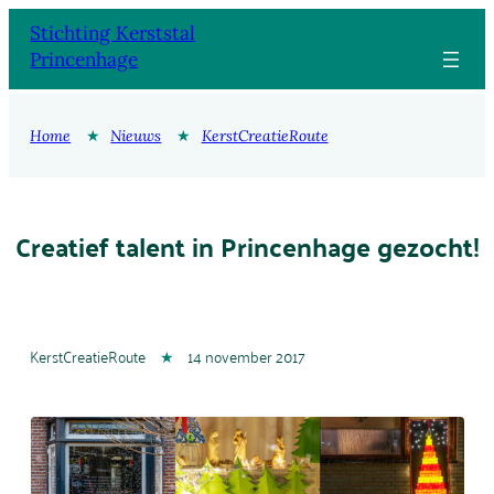
Ga
Stichting Kerststal
naar
Princenhage
de
inhoud
Home
★
Nieuws
★
KerstCreatieRoute
Creatief talent in Princenhage gezocht!
KerstCreatieRoute
★
14 november 2017