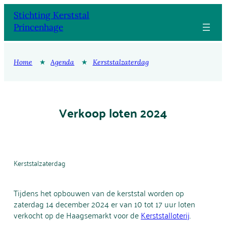
Ga
Stichting Kerststal
naar
Princenhage
de
inhoud
Home
★
Agenda
★
Kerststalzaterdag
Verkoop loten 2024
Kerststalzaterdag
Tijdens het opbouwen van de kerststal worden op
zaterdag 14 december 2024 er van 10 tot 17 uur loten
verkocht op de Haagsemarkt voor de
Kerststalloterij
.