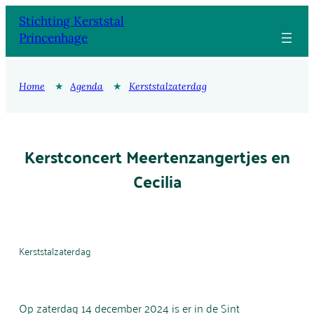
Ga
Stichting Kerststal
naar
Princenhage
de
inhoud
Home
★
Agenda
★
Kerststalzaterdag
Kerstconcert Meertenzangertjes en
Cecilia
Kerststalzaterdag
Op zaterdag 14 december 2024 is er in de Sint